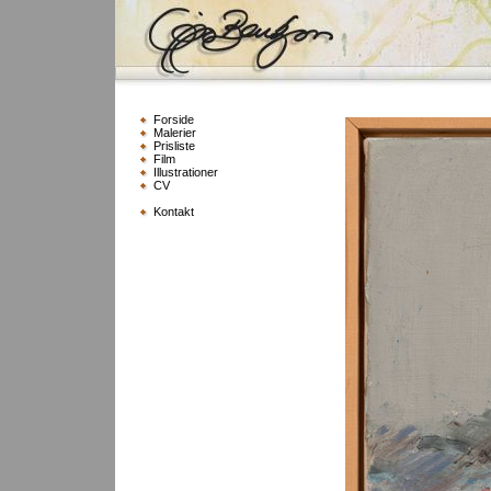
Forside
Malerier
Prisliste
Film
Illustrationer
CV
Kontakt